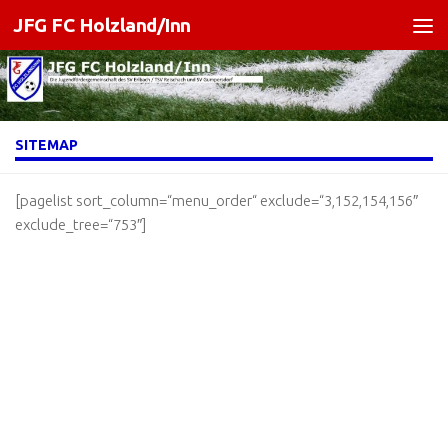
JFG FC Holzland/Inn
Zum Inhalt springen
SITEMAP
[pagelist sort_column=“menu_order“ exclude=“3,152,154,156″
exclude_tree=“753″]